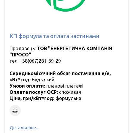
КП формула та оплата частинами
Продавець:
ТОВ "ЕНЕРГЕТИЧНА КОМПАНІЯ
"ПРОСО"
тел.
+38(067)281-39-29
Середньомісячний обсяг постачання е/е,
кВт*год:
Будь який.
Умови оплати:
планові платежі
Оплата послуг ОСР:
cпоживач
Ціна, грн/кВт*год:
формульна
Детальніше...