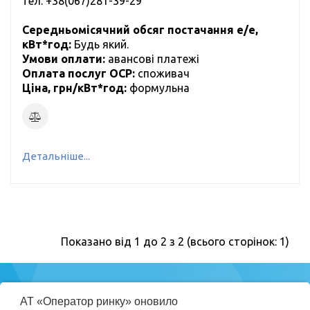
тел.
+38(067)281-39-29
Середньомісячний обсяг постачання е/е,
кВт*год:
Будь який.
Умови оплати:
авансові платежі
Оплата послуг ОСР:
cпоживач
Ціна, грн/кВт*год:
формульна
Детальніше...
Показано від 1 до 2 з 2 (всього сторінок: 1)
Міністерство
АТ «Оператор ринку» оновило